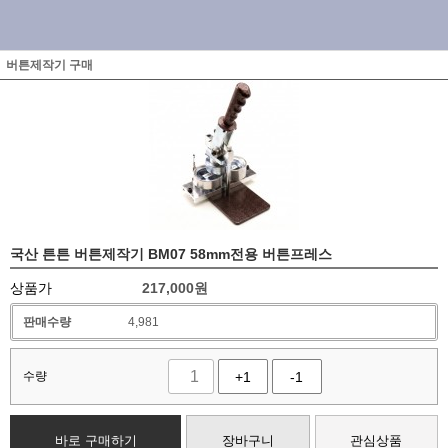
버튼제작기 구매
국산 튼튼 버튼제작기 BM07 58mm전용 버튼프레스
상품가
217,000
원
판매수량
4,981
수량
+1
-1
바로 구매하기
장바구니
관심상품